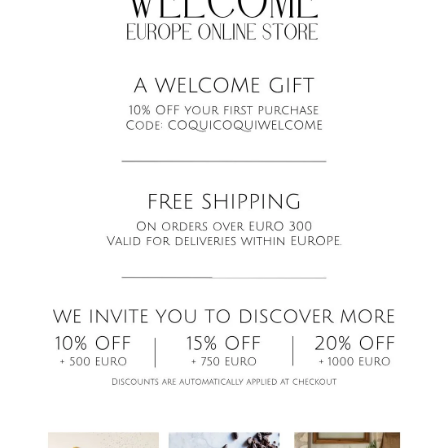
TALE, LE NUMÉRO DE COMMANDE ET, SI POSSIBLE, LE
TÉLÉPHONE ET L'ADRESSE E-MAIL DU CLIENT À L'ADRE
VANTE :
AMERICAS@COQUICOQUI.COM
 PRODUITS DOIVENT ÊTRE RETOURNÉS DANS UN DÉLAI
RS MAXIMUM APRÈS LA LIVRAISON.
 FRAIS D'EXPÉDITION DU RETOUR SERONT À LA CHARG
ENT.
RETOUR DOIT ÊTRE ENVOYÉ PAR LE CLIENT À L'ADRESS
RNIE PAR NOTRE BUREAU DES VENTES.
MBOURSEMENT
UI COQUI REMBOURSERA LES PRODUITS RETOURNÉS,
 MODALITÉS DÉCRITES, AINSI QUE LES FRAIS DE LIVRAI
IS D'EXPÉDITION DE RETOUR SONT À LA CHARGE DU CL
LISANT LA CARTE DE CRÉDIT UTILISÉE POUR LA COMMAN
LE UNE PARTIE DE LA COMMANDE EST RETOURNÉE, LE
LIVRAISON NE SERONT PAS REMBOURSÉS.
REMBOURSEMENT AURA LIEU DANS UN DÉLAI DE QUATOR
RS SUIVANT LA DATE DE RÉCEPTION DES PRODUITS 
LA DATE À LAQUELLE LE CLIENT FOURNIT LA PREUVE QU'
OURNÉ LES PRODUITS (LA DATE LA PLUS ANCIENNE DE
IONS SERA PRISE EN COMPTE).
VICE CLIENT
 PRODUITS ACHETÉS DANS LA BOUTIQUE EN LIGNE DE 
UI NE PEUVENT PAS ÊTRE ÉCHANGÉS DANS LES MAGA
UI COQUI NI DANS D'AUTRES MAGASINS VENDANT DES