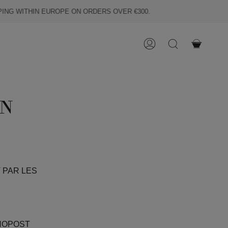
G WITHIN EUROPE ON ORDERS OVER €300.
COMPTE
RECHERCHE
ON
 PAR LES
ONOPOST