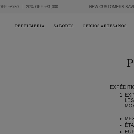
PASSER
F +€750
20% OFF +€1,000
NEW CUSTOMERS SAVE 1
AU
CONTENU
DE
LA
PERFUMERIA
SABORES
OFICIOS ARTESANOS
PAGE
P
EXPÉDITI
EXP
LES
MOY
MEX
ÉTA
EUR