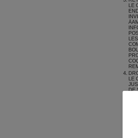
LE 
END
INV
À
AM
INF
POS
LES
COM
BOU
PRO
COQ
RE
DRO
LE 
JUS
DE 
TRA
JOU
AUT
POU
ENV
VOL
LES
QUA