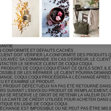
DUITS COQUI COQUI. POUR TOUTE RÉCLAMATION, LE C
T NOUS CONTACTER À L'ADRESSE SUIVANTE
ERICAS@COQUICOQUI.COM
ITATION DE RESPONSABILITÉ
UI COQUI NE PEUT ÊTRE TENUE RESPONSABLE SI LE 
ST PAS EXÉCUTÉ CORRECTEMENT EN RAISON D'UN CAS
CE MAJEURE, DE LA FAUTE DU CLIENT OU D'UN ÉVÉNE
RÉVISIBLE ET INSURMONTABLE CAUSÉ PAR UN TIERS 
CONTRAT.
RANTIE
-CONFORMITÉ ET DÉFAUTS CACHÉS
CLIENT DOIT VÉRIFIER LA CONFORMITÉ DES PRODUITS QU
US AVEC SA COMMANDE. EN CAS D'ERREUR, LE CLIENT
TACTER LE SERVICE CLIENT DE COQUI COQUI.
 PRODUITS DE COQUI COQUI ÉTANT CE QU'ILS SONT, IL 
OSSIBLE DE LES RÉPARER. LE CLIENT POURRA DEMAN
ANGE. COQUI COQUI PROCÉDERA À L'ÉCHANGE APRÈS 
U ET EXAMINÉ LE PRODUIT.
LE PRODUIT DÉFECTUEUX N'A PAS ÉTÉ RETOURNÉ DANS
RS SUIVANT L'ENVOI DU PRODUIT DE REMPLACEMENT, 
UI SE RÉSERVE LE DROIT DE RETENIR LA VALEUR DU 
 LA CARTE DE CRÉDIT UTILISÉE POUR ACHETER DANS 
TIQUE EN LIGNE DE COQUI COQUI.
L'ÉCHANGE EST IMPOSSIBLE OU NE PEUT PAS ÊTRE MIS