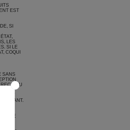
UITS
ENT EST
E, SI
ÉTAT,
S, LES
. SI LE
T, COQUI
E SANS
CEPTION
 REÇU DU
DE 3
IL EST
 SUIVANT.
DOIT
NT SA
NCLURE
S
ESSE