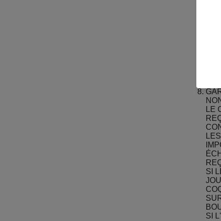
PRO
DOI
:
AM
LIM
COQ
N'E
FOR
IMP
AU 
GA
NON
LE 
REÇ
CON
LES
IMP
ÉCH
REÇ
SI 
JOU
COQ
SUR
BOU
SI 