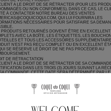
CLIENT A LE DROIT DE SE RÉTRACTER (POUR LES PROD
OMMAGÉS OU NON CONFORMES). DANS CE CAS, LE CLI
ITÉ À CONTACTER NOTRE BUREAU DES VENTES
ERICAS@COQUICOQUI.COM, QUI LUI FOURNIRA LES
ORMATIONS NÉCESSAIRES POUR SATISFAIRE SA DEMAND
SIBLE.
 PRODUITS RETOURNÉS DOIVENT ÊTRE EN EXCELLENT 
PLETS AVEC LA BOÎTE, LES ÉTIQUETTES, LES BOUCHON
TEILLES ET TOUS LES ACCESSOIRES SUPPLÉMENTAIRES
DUIT N'EST PAS REÇU COMPLET OU EN EXCELLENT ÉTA
UI SE RÉSERVE LE DROIT DE NE PAS PROCÉDER AU
MBOURSEMENT.
IT DE RÉTRACTATION
CLIENT A LE DROIT DE SE RÉTRACTER DE SA COMMAND
TIFICATION DANS LES TROIS (3) JOURS SUIVANT LA RÉ
SA COMMANDE. CETTE DATE SERA DÉTERMINÉE PAR LE
NSPORTEUR SIGNÉ PAR LE CLIENT. LORSQUE CE DÉLAI 
RS SE TERMINE UN SAMEDI, DIMANCHE OU JOUR FÉRIÉ, 
OMATIQUEMENT PROLONGÉ JUSQU'AU JOUR OUVRABLE
R EXERCER SON DROIT DE RÉTRACTATION, LE CLIENT 
OYER PAR E-MAIL UNE DÉCLARATION CLAIRE EXPRIMA
ONTÉ DE SE RÉTRACTER. CETTE DÉCLARATION DOIT I
 INFORMATIONS CONCERNANT LES PRODUITS ET LEUR
NTITÉS RETOURNÉS À COQUI COQUI, AINSI QUE L'ADR