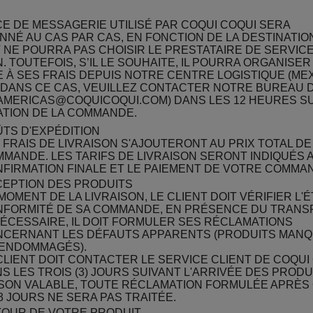
CE DE MESSAGERIE UTILISÉ PAR COQUI COQUI SERA
NNÉ AU CAS PAR CAS, EN FONCTION DE LA DESTINATIO
T NE POURRA PAS CHOISIR LE PRESTATAIRE DE SERVIC
. TOUTEFOIS, S’IL LE SOUHAITE, IL POURRA ORGANISE
 À SES FRAIS DEPUIS NOTRE CENTRE LOGISTIQUE (ME
 DANS CE CAS, VEUILLEZ CONTACTER NOTRE BUREAU 
AMERICAS@COQUICOQUI.COM) DANS LES 12 HEURES SU
TION DE LA COMMANDE.
TS D'EXPÉDITION
 FRAIS DE LIVRAISON S'AJOUTERONT AU PRIX TOTAL DE
MANDE. LES TARIFS DE LIVRAISON SERONT INDIQUÉS 
FIRMATION FINALE ET LE PAIEMENT DE VOTRE COMMA
EPTION DES PRODUITS
MOMENT DE LA LIVRAISON, LE CLIENT DOIT VÉRIFIER L'É
FORMITÉ DE SA COMMANDE, EN PRÉSENCE DU TRANS
NÉCESSAIRE, IL DOIT FORMULER SES RÉCLAMATIONS
CERNANT LES DÉFAUTS APPARENTS (PRODUITS MAN
ENDOMMAGÉS).
CLIENT DOIT CONTACTER LE SERVICE CLIENT DE COQUI
S LES TROIS (3) JOURS SUIVANT L'ARRIVÉE DES PRODU
SON VALABLE, TOUTE RÉCLAMATION FORMULÉE APRÈS 
3 JOURS NE SERA PAS TRAITÉE.
OUR DE VOTRE PRODUIT