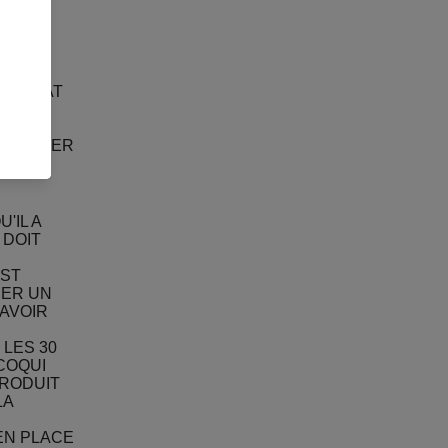
LIENT
CONTRAT
 DE
MENT
ÉTRANGER
'IL A
 DOIT
EST
DER UN
AVOIR
 LES 30
COQUI
PRODUIT
LA
 EN PLACE