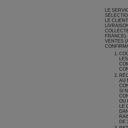
LE SERVI
SÉLECTIO
LE CLIEN
LIVRAISON
COLLECTE
FRANCE).
VENTES (
CONFIRMA
COÛ
LES
COM
CON
RÉC
AU 
CON
SI 
CON
OU 
LE 
DAN
RAI
DE 
RET