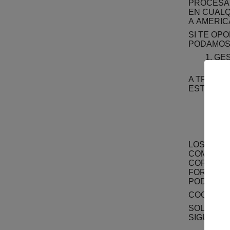
PROCESAM
EN CUAL
A
AMERIC
SI TE OP
PODAMOS 
GES
A TRAVÉS
ESTRICTA
GES
(SU
GES
LOS DATO
COMO NOM
CORREOS 
FORMULAR
PODREMOS
COQUI CO
SOLO COM
SIGUIENT