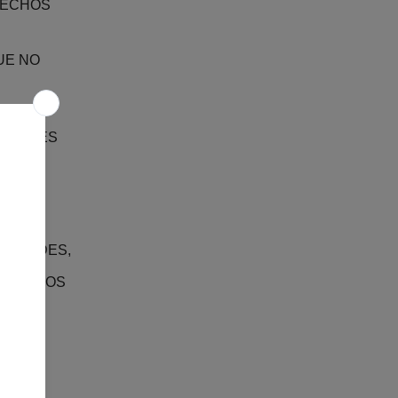
RECHOS
UE NO
SONALES
ICITUDES,
NES Y
O EN LOS
, NO
N LOS