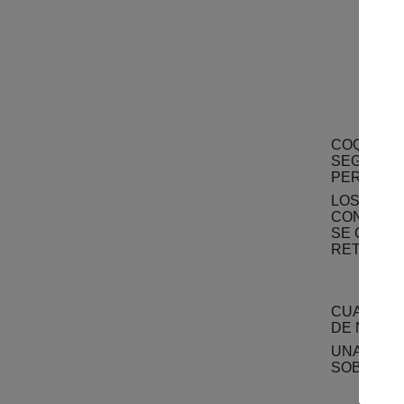
HAS
DAT
ES 
PRO
TRA
UNA
DE 
COQUI CO
SEGURIDA
PERSONAL
LOS DATO
CONSERVA
SE CONSE
RETENERS
CO
CUANDO V
DE NAVEG
UNA VEZ 
SOBRE:
LA 