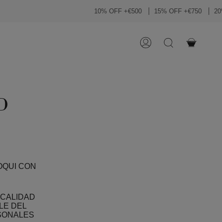
10% OFF +€500
15% OFF +€750
20% OFF
CUENTA
BÚSQUEDA
D
OQUI CON
 CALIDAD
LE DEL
RSONALES