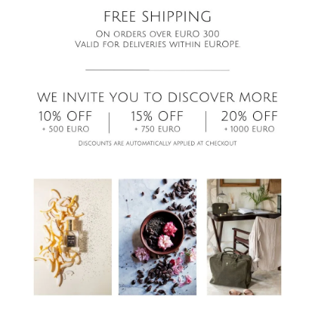
 DADO TU CONSENTIMIENTO PREVIO PARA COMPARTIR
OS.
NECESARIO COMPARTIR LOS DATOS CON TERCEROS P
PORCIONARTE EL SERVICIO SOLICITADO (POR EJEMPLO
NSPORTISTA PARA LA ENTREGA DE TU PEDIDO).
 AUTORIDAD JUDICIAL O ADMINISTRATIVA EXIGE LA DIV
LOS DATOS.
QUI HA IMPLEMENTADO MEDIDAS TÉCNICAS Y ORGANIZ
D PARA PRESERVAR LA CONFIDENCIALIDAD DE LOS DA
ES Y PREVENIR ACCESOS NO AUTORIZADOS.
S RECOPILADOS PARA CAMPAÑAS DE CORREO Y BOLET
N HASTA QUE SOLICITES TU BAJA. LOS DATOS DE LOS
RVAN DURANTE 2 AÑOS DESDE LA ENTREGA Y PUEDEN
E MÁS TIEMPO EN CASO DE DISPUTA.
OKIES
ISITAS NUESTRO SITIO WEB, SE PUEDE GUARDAR INF
ACIÓN EN ARCHIVOS "COOKIES" INSTALADOS EN TU DIS
QUE ACCEDES AL SITIO, APARECE UN BANNER INFORM
IDENTIDAD DEL RESPONSABLE DEL TRATAMIENTO DE DA