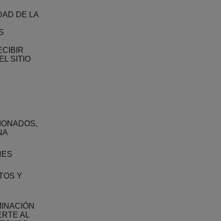
DAD DE LA
S
ECIBIR
L SITIO
IONADOS,
NA
NES
TOS Y
MINACIÓN
ERTE AL