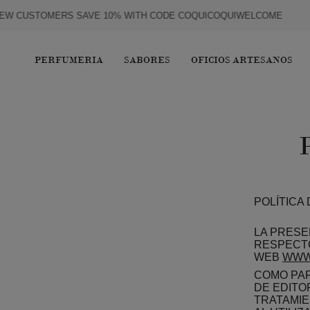
IR
USTOMERS SAVE 10% WITH CODE
COQUICOQUIWELCOME
AL
CONTENIDO
PERFUMERIA
SABORES
OFICIOS ARTESANOS
POLÍTICA
LA PRESE
RESPECTO
WEB
WWW
COMO PAR
DE EDITO
TRATAMIE