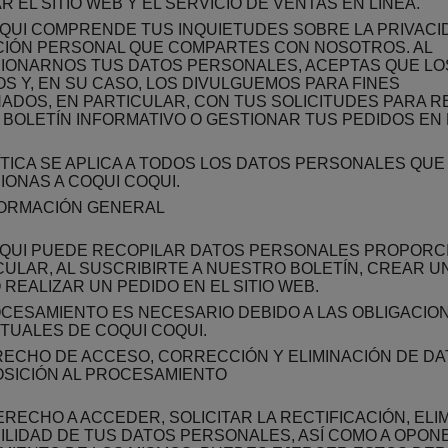
AR EL SITIO WEB Y EL SERVICIO DE VENTAS EN LÍNEA.
QUI COMPRENDE TUS INQUIETUDES SOBRE LA PRIVACI
IÓN PERSONAL QUE COMPARTES CON NOSOTROS. AL
IONARNOS TUS DATOS PERSONALES, ACEPTAS QUE LO
OS Y, EN SU CASO, LOS DIVULGUEMOS PARA FINES
ADOS, EN PARTICULAR, CON TUS SOLICITUDES PARA R
BOLETÍN INFORMATIVO O GESTIONAR TUS PEDIDOS EN E
ÍTICA SE APLICA A TODOS LOS DATOS PERSONALES QUE
ONAS A COQUI COQUI.
ORMACIÓN GENERAL
QUI PUEDE RECOPILAR DATOS PERSONALES PROPORC
CULAR, AL SUSCRIBIRTE A NUESTRO BOLETÍN, CREAR U
 REALIZAR UN PEDIDO EN EL SITIO WEB.
CESAMIENTO ES NECESARIO DEBIDO A LAS OBLIGACIO
UALES DE COQUI COQUI.
ECHO DE ACCESO, CORRECCIÓN Y ELIMINACIÓN DE DA
SICIÓN AL PROCESAMIENTO
ERECHO A ACCEDER, SOLICITAR LA RECTIFICACIÓN, ELI
ILIDAD DE TUS DATOS PERSONALES, ASÍ COMO A OPON