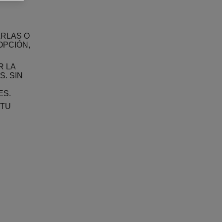
ARLAS O
OPCIÓN,
R LA
. SIN
ES.
 TU