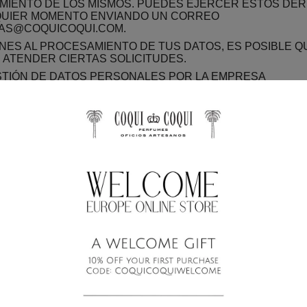
IENTO DE LOS MISMOS. PUEDES EJERCER ESTOS DE
QUIER MOMENTO ENVIANDO UN CORREO
AS@COQUICOQUI.COM
.
ONES AL PROCESAMIENTO DE TUS DATOS, ES POSIBLE Q
ATENDER CIERTAS SOLICITUDES.
TIÓN DE DATOS PERSONALES POR LA EMPRESA
 DE SU SITIO WEB, COQUI COQUI RECOPILA DATOS PER
MENTE NECESARIOS PARA LOS SIGUIENTES FINES:
TIÓN DE TU SUSCRIPCIÓN AL BOLETÍN INFORMATIVO
SCRIPCIÓN Y CANCELACIÓN).
TIÓN DE TUS PEDIDOS REALIZADOS EN EL SITIO WEB.
S PERSONALES ESENCIALES PARA PROCESAR TUS SOL
BRES, APELLIDOS, NÚMEROS DE TELÉFONO, DIRECCIO
ELECTRÓNICOS, ESTÁN MARCADOS CON UN ASTERISC
IOS. SI NO COMPLETAS ESTOS CAMPOS OBLIGATORIOS
 ATENDER TUS SOLICITUDES.
QUI ES EL ÚNICO DESTINATARIO DE ESTOS DATOS.
PARTIMOS TUS DATOS PERSONALES CON TERCEROS E
ES CASOS: