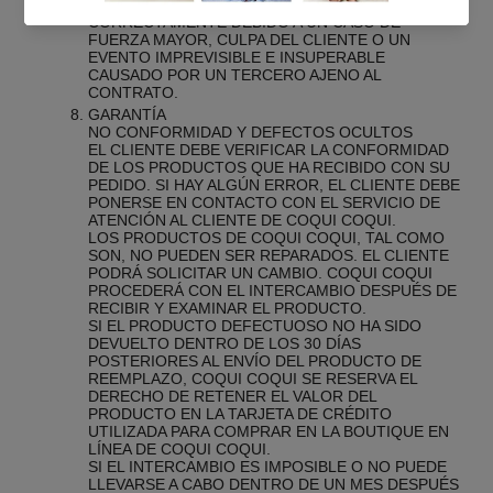
RESPONSABLE SI EL CONTRATO NO SE EJECUTA
CORRECTAMENTE DEBIDO A UN CASO DE
FUERZA MAYOR, CULPA DEL CLIENTE O UN
EVENTO IMPREVISIBLE E INSUPERABLE
CAUSADO POR UN TERCERO AJENO AL
CONTRATO.
GARANTÍA
NO CONFORMIDAD Y DEFECTOS OCULTOS
EL CLIENTE DEBE VERIFICAR LA CONFORMIDAD
DE LOS PRODUCTOS QUE HA RECIBIDO CON SU
PEDIDO. SI HAY ALGÚN ERROR, EL CLIENTE DEBE
PONERSE EN CONTACTO CON EL SERVICIO DE
ATENCIÓN AL CLIENTE DE COQUI COQUI.
LOS PRODUCTOS DE COQUI COQUI, TAL COMO
SON, NO PUEDEN SER REPARADOS. EL CLIENTE
PODRÁ SOLICITAR UN CAMBIO. COQUI COQUI
PROCEDERÁ CON EL INTERCAMBIO DESPUÉS DE
RECIBIR Y EXAMINAR EL PRODUCTO.
SI EL PRODUCTO DEFECTUOSO NO HA SIDO
DEVUELTO DENTRO DE LOS 30 DÍAS
POSTERIORES AL ENVÍO DEL PRODUCTO DE
REEMPLAZO, COQUI COQUI SE RESERVA EL
DERECHO DE RETENER EL VALOR DEL
PRODUCTO EN LA TARJETA DE CRÉDITO
UTILIZADA PARA COMPRAR EN LA BOUTIQUE EN
LÍNEA DE COQUI COQUI.
SI EL INTERCAMBIO ES IMPOSIBLE O NO PUEDE
LLEVARSE A CABO DENTRO DE UN MES DESPUÉS