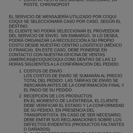
POSTE, CHRONOPOST
EL SERVICIO DE MENSAJERÍA UTILIZADO POR COQUI
COQUI SE SELECCIONARÁ CASO POR CASO, SEGÚN EL
DESTINO.
EL CLIENTE NO PODRÁ SELECCIONAR EL PROVEEDOR
DEL SERVICIO DE ENVÍO. SIN EMBARGO, SI LO DESEA,
PODRÁ ORGANIZAR LA RECOLECCIÓN A SU PROPIO
COSTO DESDE NUESTRO CENTRO LOGÍSTICO (MÉXICO
O FRANCIA). EN ESTE CASO, DEBE PONERSE EN
CONTACTO CON NUESTRA OFICINA DE VENTAS
(AMERICAS@COQUICOQUI.COM) DENTRO DE LAS 12
HORAS SIGUIENTES A LA CONFIRMACIÓN DEL PEDIDO.
COSTOS DE ENVÍO
LOS COSTOS DE ENVÍO SE SUMARÁN AL PRECIO
TOTAL DEL PEDIDO. LAS TARIFAS DE ENVÍO SE
INDICARÁN ANTES DE LA CONFIRMACIÓN FINAL Y
EL PAGO DE SU PEDIDO.
RECEPCIÓN DE LOS PRODUCTOS
EN EL MOMENTO DE LA ENTREGA, EL CLIENTE
DEBE VERIFICAR EL ESTADO Y LA CONFORMIDAD
DE SU PEDIDO, EN PRESENCIA DEL
TRANSPORTISTA. EN CASO DE SER NECESARIO,
DEBE EMITIR SUS RECLAMACIONES SOBRE LOS
DEFECTOS EVIDENTES (PRODUCTOS FALTANTES
O DAÑADOS).