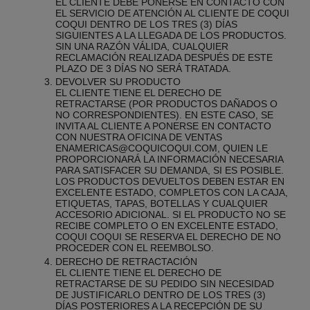
EL CLIENTE DEBE PONERSE EN CONTACTO CON
EL SERVICIO DE ATENCIÓN AL CLIENTE DE COQUI
COQUI DENTRO DE LOS TRES (3) DÍAS
SIGUIENTES A LA LLEGADA DE LOS PRODUCTOS.
SIN UNA RAZÓN VÁLIDA, CUALQUIER
RECLAMACIÓN REALIZADA DESPUÉS DE ESTE
PLAZO DE 3 DÍAS NO SERÁ TRATADA.
DEVOLVER SU PRODUCTO
EL CLIENTE TIENE EL DERECHO DE
RETRACTARSE (POR PRODUCTOS DAÑADOS O
NO CORRESPONDIENTES). EN ESTE CASO, SE
INVITA AL CLIENTE A PONERSE EN CONTACTO
CON NUESTRA OFICINA DE VENTAS
EN
AMERICAS@COQUICOQUI.COM, QUIEN LE
PROPORCIONARÁ LA INFORMACIÓN NECESARIA
PARA SATISFACER SU DEMANDA, SI ES POSIBLE.
LOS PRODUCTOS DEVUELTOS DEBEN ESTAR EN
EXCELENTE ESTADO, COMPLETOS CON LA CAJA,
ETIQUETAS, TAPAS, BOTELLAS Y CUALQUIER
ACCESORIO ADICIONAL. SI EL PRODUCTO NO SE
RECIBE COMPLETO O EN EXCELENTE ESTADO,
COQUI COQUI SE RESERVA EL DERECHO DE NO
PROCEDER CON EL REEMBOLSO.
DERECHO DE RETRACTACIÓN
EL CLIENTE TIENE EL DERECHO DE
RETRACTARSE DE SU PEDIDO SIN NECESIDAD
DE JUSTIFICARLO DENTRO DE LOS TRES (3)
DÍAS POSTERIORES A LA RECEPCIÓN DE SU