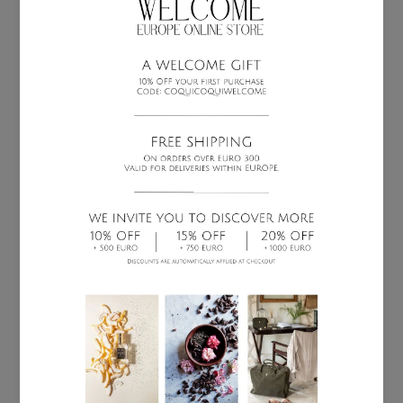
COQUI COQUI REEMBOLSARÁ LOS PRODUCTOS
DEVUELTOS, SEGÚN LAS MODALIDADES
DESCRITAS, ASÍ COMO LOS COSTOS DE ENVÍO
(LOS COSTOS DE ENVÍO DE LA DEVOLUCIÓN
CORREN POR CUENTA DEL CLIENTE)
UTILIZANDO LA TARJETA DE CRÉDITO UTILIZADA
PARA REALIZAR EL PEDIDO. SI SOLO SE
DEVUELVE UNA PARTE DEL PEDIDO, LOS
COSTOS DE ENVÍO NO SERÁN REEMBOLSADOS.
EL REEMBOLSO SE REALIZARÁ DENTRO DE LOS
CATORCE (14) DÍAS SIGUIENTES A LA RECEPCIÓN
DE LOS PRODUCTOS DEVUELTOS O A LA FECHA
EN QUE EL CLIENTE PRESENTE PRUEBA DE QUE
HA DEVUELTO LOS PRODUCTOS (SE TOMARÁ EN
CUENTA LA FECHA MÁS TEMPRANA DE ESTAS
OPCIONES).
SERVICIO AL CLIENTE
LOS PRODUCTOS COMPRADOS EN LA BOUTIQUE
EN LÍNEA DE COQUI COQUI NO PUEDEN SER
INTERCAMBIADOS EN LAS TIENDAS DE COQUI
COQUI NI EN OTRAS TIENDAS QUE VENDAN
PRODUCTOS DE COQUI COQUI. PARA
CUALQUIER RECLAMACIÓN, EL CLIENTE DEBE
PONERSE EN CONTACTO CON NOSOTROS
EN
AMERICAS@COQUICOQUI.COM
LIMITACIÓN DE RESPONSABILIDAD
COQUI COQUI NO PUEDE SER CONSIDERADO