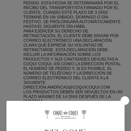
PEDIDO. ESTA FECHA SE DETERMINARÁ POR EL
RECIBO DEL TRANSPORTISTA FIRMADO POR EL
CLIENTE. CUANDO ESTE PLAZO DE 3 DÍAS
TERMINE EN UN SÁBADO, DOMINGO O DÍA
FESTIVO, SE PROLONGARÁ AUTOMÁTICAMENTE
HASTA EL SIGUIENTE DÍA HÁBIL.
PARA EJERCER SU DERECHO DE
RETRACTACIÓN, EL CLIENTE DEBE ENVIAR POR
CORREO ELECTRÓNICO UNA DECLARACIÓN
CLARA QUE EXPRESE SU VOLUNTAD DE
RETRACTARSE. ESTA DECLARACIÓN DEBE
INCLUIR LA INFORMACIÓN SOBRE LOS
PRODUCTOS Y SUS CANTIDADES DEVUELTAS A
COQUI COQUI, ASÍ COMO LA DIRECCIÓN POSTAL,
EL NÚMERO DE PEDIDO Y, SI ES POSIBLE, EL
NÚMERO DE TELÉFONO Y LA DIRECCIÓN DE
CORREO ELECTRÓNICO DEL CLIENTE A LA
SIGUIENTE
DIRECCIÓN:
AMERICAS@COQUICOQUI.COM
LOS PRODUCTOS DEBEN SER DEVUELTOS EN UN
PLAZO MÁXIMO DE 14 DÍAS DESPUÉS DE LA
ENTREGA.
LOS COSTOS DE ENVÍO DE LA DEVOLUCIÓN
CORRERÁN POR CUENTA DEL CLIENTE.
LA DEVOLUCIÓN DEBE SER ENVIADA POR EL
CLIENTE A LA DIRECCIÓN PROPORCIONADA POR
NUESTRA OFICINA DE VENTAS.
REEMBOLSO