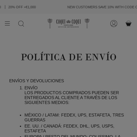
IR
AL
20% OFF +€1,000
NEW CUSTOMERS SAVE 10% WITH CODE
COQ
CONTENIDO
BÚSQUEDA
CUENTA
POLÍTICA DE ENVÍO
ENVÍOS Y DEVOLUCIONES
ENVÍO
LOS PRODUCTOS COMPRADOS PUEDEN SER
ENTREGADOS AL CLIENTE A TRAVÉS DE LOS
SIGUIENTES MEDIOS:
MÉXICO / LATAM: FEDEX, UPS, ESTAFETA, TRES
GUERRAS
EE. UU. / CANADÁ: FEDEX, DHL, UPS, USPS,
ESTAFETA
EUROPA / RESTO DEL MUNDO: COLISSIMO, LA